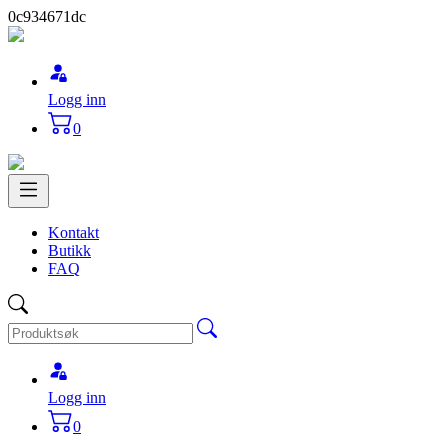
0c934671dc
Logg inn
0
Kontakt
Butikk
FAQ
Logg inn
0