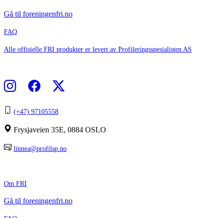
Gå til foreningenfri.no
FAQ
Alle offisielle FRI produkter er levert av Profileringsspesialisten AS
Følg FRI
Kontakt Profilerings-spesialisten.
(+47) 97105558
Frysjaveien 35E, 0884 OSLO
linnea@profilsp.no
Bedriftsinfo
Om FRI
Gå til foreningenfri.no