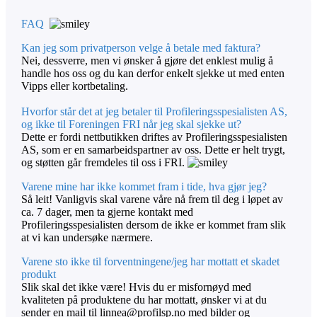
FAQ
Kan jeg som privatperson velge å betale med faktura?
Nei, dessverre, men vi ønsker å gjøre det enklest mulig å
handle hos oss og du kan derfor enkelt sjekke ut med enten
Vipps eller kortbetaling.
Hvorfor står det at jeg betaler til Profileringsspesialisten AS,
og ikke til Foreningen FRI når jeg skal sjekke ut?
Dette er fordi nettbutikken driftes av Profileringsspesialisten
AS, som er en samarbeidspartner av oss. Dette er helt trygt,
og støtten går fremdeles til oss i FRI.
Varene mine har ikke kommet fram i tide, hva gjør jeg?
Så leit! Vanligvis skal varene våre nå frem til deg i løpet av
ca. 7 dager, men ta gjerne kontakt med
Profileringsspesialisten dersom de ikke er kommet fram slik
at vi kan undersøke nærmere.
Varene sto ikke til forventningene/jeg har mottatt et skadet
produkt
Slik skal det ikke være! Hvis du er misfornøyd med
kvaliteten på produktene du har mottatt, ønsker vi at du
sender en mail til linnea@profilsp.no med bilder og