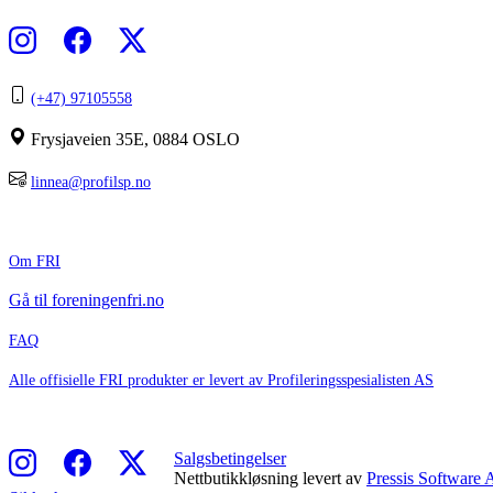
Kontakt Profilerings-spesialisten.
(+47) 97105558
Frysjaveien 35E, 0884 OSLO
linnea@profilsp.no
Bedriftsinfo
Om FRI
Gå til foreningenfri.no
FAQ
Alle offisielle FRI produkter er levert av Profileringsspesialisten AS
Følg FRI
Salgsbetingelser
Nettbutikkløsning levert av
Pressis Software 