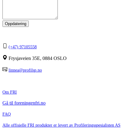
Kontakt Profilerings-spesialisten.
(+47) 97105558
Frysjaveien 35E, 0884 OSLO
linnea@profilsp.no
Bedriftsinfo
Om FRI
Gå til foreningenfri.no
FAQ
Alle offisielle FRI produkter er levert av Profileringsspesialisten AS
Følg FRI