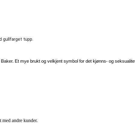
d gullfarget tupp.
bert Baker. Et mye brukt og velkjent symbol for det kjønns- og seksuali
et med andre kunder.