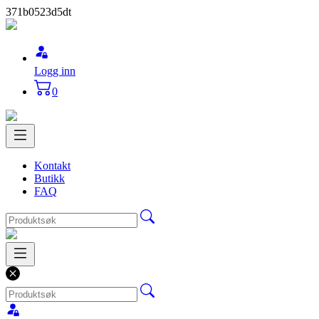
371b0523d5dt
Logg inn
0
Kontakt
Butikk
FAQ