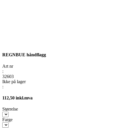
REGNBUE håndflagg
Art nr
:
32603
Ikke på lager
:
112,50 inkl.mva
Størrelse
Farge