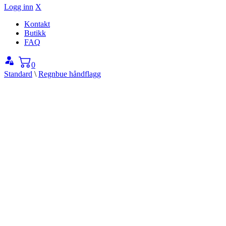
Logg inn
X
Kontakt
Butikk
FAQ
0
Standard
\
Regnbue håndflagg